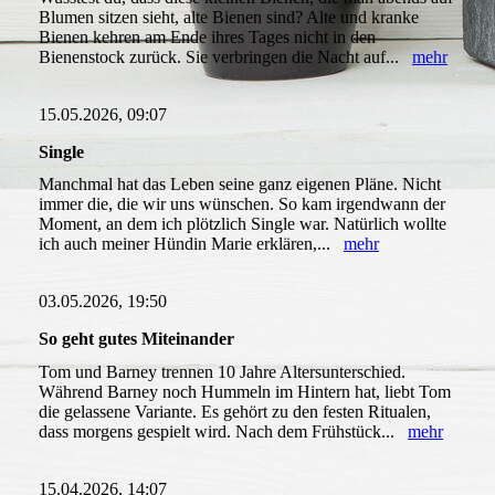
Blumen sitzen sieht, alte Bienen sind? Alte und kranke
Bienen kehren am Ende ihres Tages nicht in den
Bienenstock zurück. Sie verbringen die Nacht auf...
mehr
15.05.2026, 09:07
Single
Manchmal hat das Leben seine ganz eigenen Pläne. Nicht
immer die, die wir uns wünschen. So kam irgendwann der
Moment, an dem ich plötzlich Single war. Natürlich wollte
ich auch meiner Hündin Marie erklären,...
mehr
03.05.2026, 19:50
So geht gutes Miteinander
Tom und Barney trennen 10 Jahre Altersunterschied.
Während Barney noch Hummeln im Hintern hat, liebt Tom
die gelassene Variante. Es gehört zu den festen Ritualen,
dass morgens gespielt wird. Nach dem Frühstück...
mehr
15.04.2026, 14:07